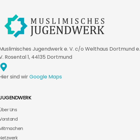
Muslimisches Jugendwerk e. V. c/o Welthaus Dortmund e.
V. Rosental 1, 44135 Dortmund
Hier sind wir
Google Maps
JUGENDWERK
Über Uns
Vorstand
Mitmachen
Netzwerk