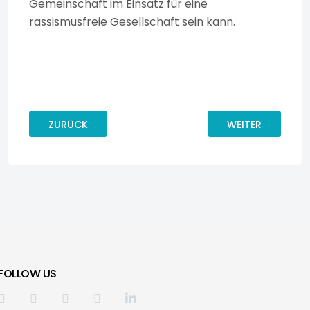
Gemeinschaft im Einsatz für eine
rassismusfreie Gesellschaft sein kann.
VORHERIGER BEITRAG: BOX GEGEN ANTIMUSLIMISCHE
NÄCHSTER BEITR
ZURÜCK
WEITER
FOLLOW US