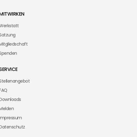
MITWIRKEN
Werkstatt
Satzung
Mitgliedschaft
Spenden
SERVICE
Stellenangebot
FAQ
Downloads
Melden
Impressum
Datenschutz