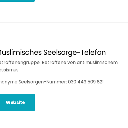
uslimisches Seelsorge-Telefon
etroffenengruppe: Betroffene von antimuslimischem
assismus
nonyme Seelsorgen-Nummer: 030 443 509 821
Website