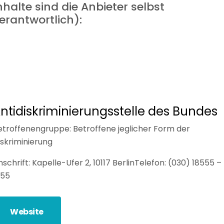
nhalte sind die Anbieter selbst
erantwortlich):
ntidiskriminierungsstelle des Bundes
etroffenengruppe: Betroffene jeglicher Form der
iskriminierung
schrift: Kapelle-Ufer 2, 10117 Berlin
Telefon: (030) 18555 –
855
Website