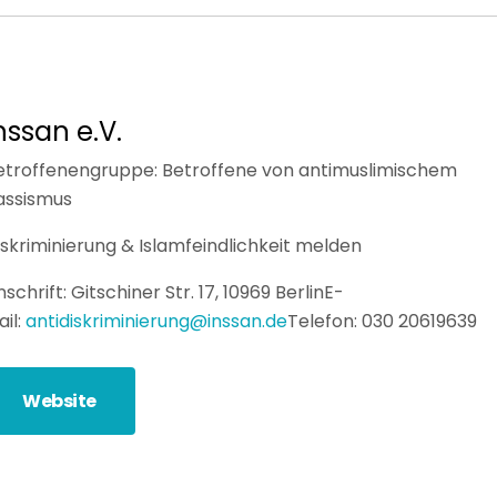
nssan e.V.
etroffenengruppe: Betroffene von antimuslimischem
assismus
iskriminierung & Islamfeindlichkeit melden
schrift: Gitschiner Str. 17, 10969 Berlin
E-
ail:
antidiskriminierung@inssan.de
Telefon: 030 20619639
Website