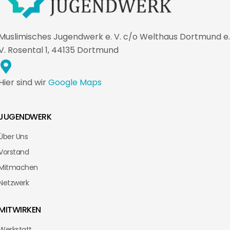
Muslimisches Jugendwerk e. V. c/o Welthaus Dortmund e.
V. Rosental 1, 44135 Dortmund
Hier sind wir
Google Maps
JUGENDWERK
Über Uns
Vorstand
Mitmachen
Netzwerk
MITWIRKEN
Werkstatt