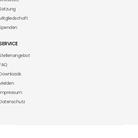
Satzung
Mitgliedschaft
Spenden
SERVICE
Stellenangebot
FAQ
Downloads
Melden
Impressum
Datenschutz