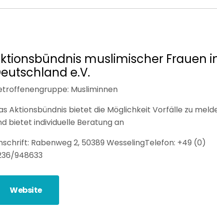
ktionsbündnis muslimischer Frauen i
eutschland e.V.
etroffenengruppe: Musliminnen
as Aktionsbündnis bietet die Möglichkeit Vorfälle zu meld
nd bietet individuelle Beratung an
nschrift: Rabenweg 2, 50389 Wesseling
Telefon: +49 (0)
236/948633
Website