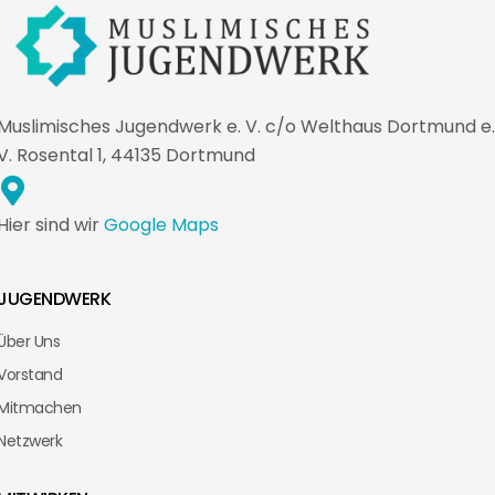
Muslimisches Jugendwerk e. V. c/o Welthaus Dortmund e.
V. Rosental 1, 44135 Dortmund
Hier sind wir
Google Maps
JUGENDWERK
Über Uns
Vorstand
Mitmachen
Netzwerk