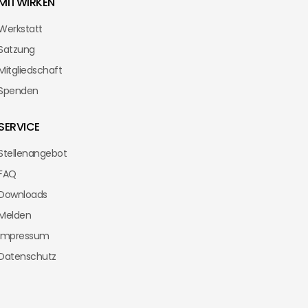
MITWIRKEN
Werkstatt
Satzung
Mitgliedschaft
Spenden
SERVICE
Stellenangebot
FAQ
Downloads
Melden
Impressum
Datenschutz